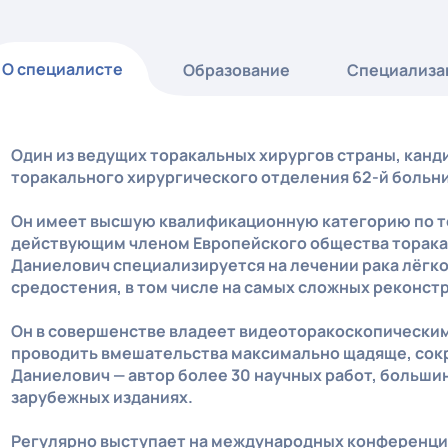
О специалисте
Образование
Специализа
Один из ведущих торакальных хирургов страны, канд
торакального хирургического отделения 62‑й больн
Он имеет высшую квалификационную категорию по то
действующим членом Европейского общества торака
Даниелович специализируется на лечении рака лёгко
средостения, в том числе на самых сложных реконс
Он в совершенстве владеет видеоторакоскопически
проводить вмешательства максимально щадяще, сок
Даниелович — автор более 30 научных работ, больши
зарубежных изданиях.
Регулярно выступает на международных конференци