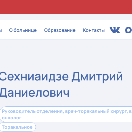
м
О больнице
Образование
Контакты
Сехниаидзе Дмитрий
Даниелович
Руководитель отделения, врач-торакальный хирург, в
онколог
Торакальное