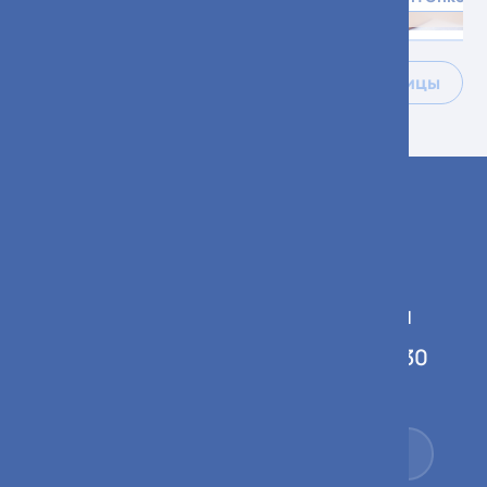
Все специалисты больницы
График работы учреждения
Понедельник-пятница 08:00-16:30
Суббота 08:00-14:00
+7 (495) 536-01-00