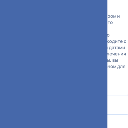
Отделение тесно взаимодействует с
диагностическими службами, стационаром и
другими подразделениями больницы, что
позволяет не терять время на передачу
информации между этапами. Для вас это
означает: вы приходите с вопросом, а уходите с
чётким пониманием следующих шагов и датами
контрольных визитов. Если в процессе лечения
возникают новые симптомы или вопросы, вы
всегда можете связаться с лечащим врачом для
корректировки плана."
ЦАОП Зеленоград
Пн - Пт
07:00 - 21:00
Сб
09:00 - 18:00