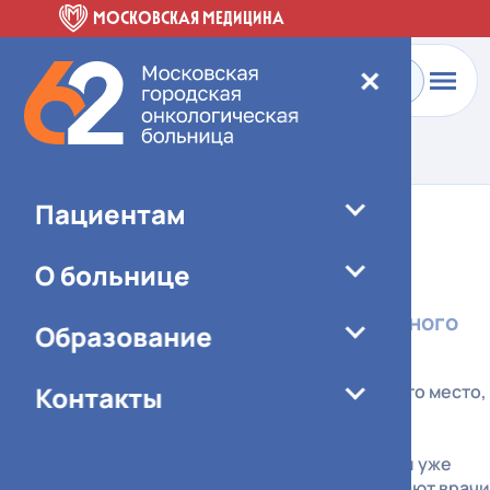
МОСКОВСКАЯ МЕДИЦИНА
✕
Главная
-
Пациентам
-
Отделения больницы
Пациентам
Онкологическое
О больнице
отделение 3
От первой консультации до точного
Образование
плана лечения
Контакты
"Отделение общей онкологии ЦАОП - это место,
куда пациент попадает на первичную
консультацию при подозрении на
злокачественное новообразование или уже
установленном диагнозе. Здесь работают врачи