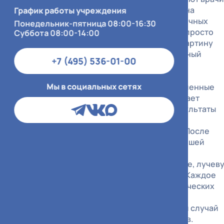
онкологи, которые специализируются на
График работы учреждения
диагностике и лечении опухолей различных
Понедельник-пятница 08:00-16:30
локализаций. Задача специалиста - не просто
Суббота 08:00-14:00
поставить диагноз, а собрать полную картину
заболевания и выстроить индивидуальный
+7 (495) 536-01-00
маршрут.
Мы в социальных сетях
На приёме врач изучает все предоставленные
документы, при необходимости назначает
дообследование, интерпретирует результаты
анализов, инструментальных и
патоморфологических исследований. После
этого он принимает решение о дальнейшей
тактике: динамическое наблюдение,
направление на хирургическое лечение, лучев
терапию или лекарственную терапию. Каждое
решение принимается на основе клинических
рекомендаций и обсуждается на
междисциплинарном консилиуме, если случай
требует участия смежных специалистов.