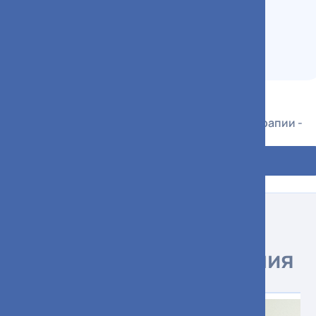
Ахтямов Тимур Магсумович
Заведующий дневным стационаром
противоопухолевой лекарственной терапии -
врач-онколог
Подробнее
Специалисты отделения