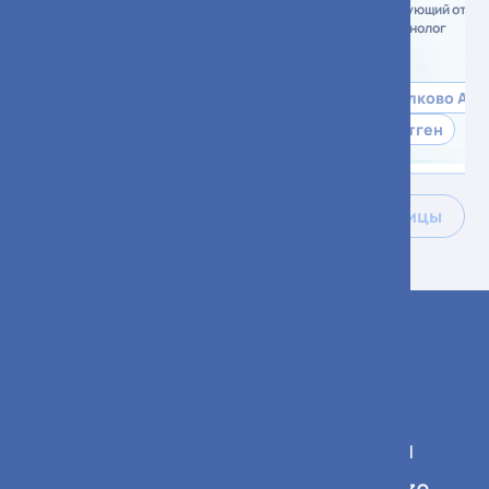
Заведующий стационаром
Заведующий отдел
рентгенолог
Сколково ОРК
Сколково АС
СКП онк.
Рентген
Все специалисты больницы
График работы учреждения