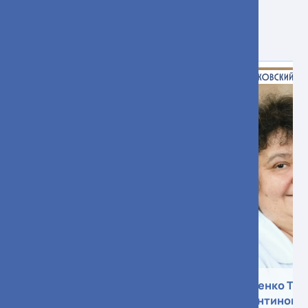
Меланома
Коробков Дмитрий
Павленко Тат
Николаевич
Валентиновн