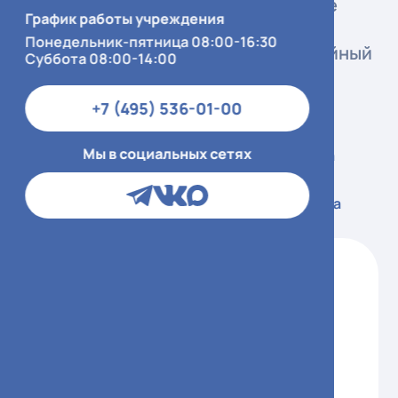
УФ-излучение (особенно солнечные
График работы учреждения
ожоги в детстве), светлый фототип,
Понедельник-пятница 08:00-16:30
большое количество невусов, семейный
Суббота 08:00-14:00
анамнез, мутации CDKN2A.
+7 (495) 536-01-00
Мы в социальных сетях
Симптоматика
Диагностика
Лечение
Профилактика
Симптомы оцениваются по правилу
ABCDE:
A (Asymmetry) — асимметрия
образования.
B (Border) — неровные, размытые