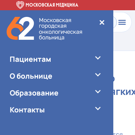
МОСКОВСКАЯ МЕДИЦИНА
✕
Главная
-
Пациентам
-
Отделения больницы
Пациентам
Городской научно-
О больнице
практический центр
опухолей костей, мягки
Образование
тканей и кожи
Контакты
АСК (желтый) 5 этаж
Мы являемся ведущим
подразделением, где оказывается