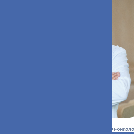
Мусаев Эльмар Расимович
Руководитель центра, врач-хирург, врач-онколо