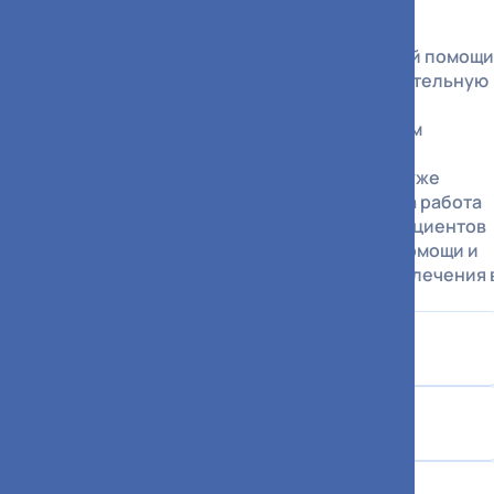
качества жизни.
Помимо оказания высокотехнологичной помощи
наш центр выполняет важную образовательную
миссию. Мы обучаем коллег из других
медицинских учреждений современным
алгоритмам работы с онкологическими
пациентами, у которых высок риск или уже
случился патологический перелом. Эта работа
помогает своевременно направлять пациентов
для получения специализированной помощи и
формирует единые высокие стандарты лечения 
масштабах города.
Сколково АСК
Пн - Пт
07:00 - 21:00
Сб