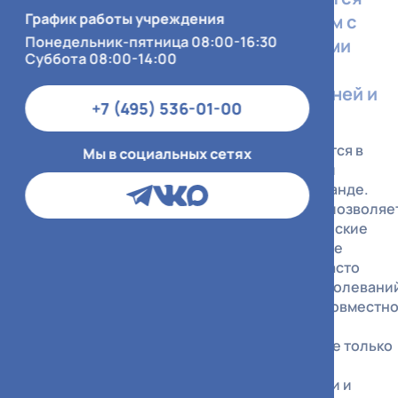
График работы учреждения
комплексная помощь пациентам с
Понедельник-пятница 08:00-16:30
первичными и метастатическими
Суббота 08:00-14:00
опухолями костей, а также
новообразованиями мягких тканей и
+7 (495) 536-01-00
кожи.
Уникальность нашего центра заключается в
Мы в социальных сетях
сочетании опыта хирургов-онкологов и
травматологов-ортопедов в одной команде.
Такой мультидисциплинарный подход позволяе
нам решать наиболее сложные клинические
задачи, включая хирургическое лечение
патологических переломов, которые часто
возникают на фоне онкологических заболевани
костей. Каждый случай мы планируем совместно
химиотерапевтами, радиологами и
патоморфологами, чтобы обеспечить не только
радикальность вмешательства, но и
максимальное восстановление функции и