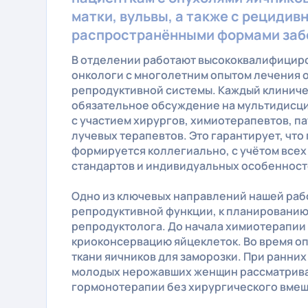
матки, вульвы, а также с рецидив
распространёнными формами заб
В отделении работают высококвалифицир
онкологи с многолетним опытом лечения 
репродуктивной системы. Каждый клиниче
обязательное обсуждение на мультидисц
с участием хирургов, химиотерапевтов, п
лучевых терапевтов. Это гарантирует, что
формируется коллегиально, с учётом все
стандартов и индивидуальных особенност
Одно из ключевых направлений нашей раб
репродуктивной функции, к планированию
репродуктолога. До начала химиотерапии
криоконсервацию яйцеклеток. Во время о
ткани яичников для заморозки. При ранних 
молодых нерожавших женщин рассматрив
гормонотерапии без хирургического вмеш