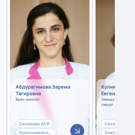
Абдурагимова Зарема
Куликова Све
Тагировна
Евгеньевна
Врач-онколог
Заведующий отдел
хирург
Сколково АСК
Сколково АС
Онкогинекология
Онког