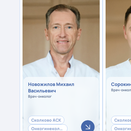
Новожилов Михаил
Сорокин
Васильевич
Врач-онкол
Врач-онколог
Сколково АСК
Сколко
Онкогинекология