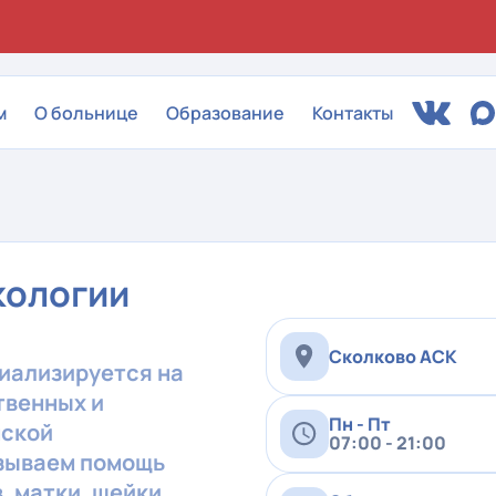
м
О больнице
Образование
Контакты
кологии
Сколково АСК
иализируется на
твенных и
Пн - Пт
нской
07:00 - 21:00
азываем помощь
, матки, шейки