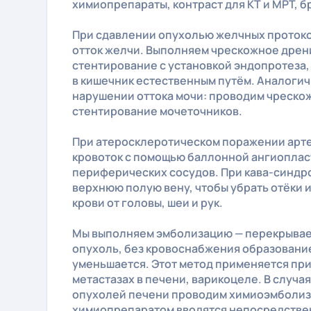
химиопрепараты, контраст для КТ и МРТ, б
При сдавлении опухолью желчных проток
отток желчи. Выполняем чрескожное дре
стентирование с установкой эндопротеза,
в кишечник естественным путём. Аналоги
нарушении оттока мочи: проводим чреск
стентирование мочеточников.
При атеросклеротическом поражении арт
кровоток с помощью баллонной ангиоплас
периферических сосудов. При кава-синдр
верхнюю полую вену, чтобы убрать отёки и
крови от головы, шеи и рук.
Мы выполняем эмболизацию — перекрывае
опухоль, без кровоснабжения образование
уменьшается. Этот метод применяется при
метастазах в печени, варикоцеле. В случ
опухолей печени проводим химиоэмболиз
химиопрепаратом вводятся непосредствен