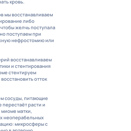
рать кровь.
ов мы восстанавливаем
нирование либо
 чтобы желчь поступала
чно поступаем при
ожную нефростомию или
ерий восстанавливаем
тики и стентирования
оме стентируем
 восстановить отток
м сосуды, питающие
 перестаёт расти и
 миоме матки,
аях неоперабельных
ацию: микросферы с
но в артерию,