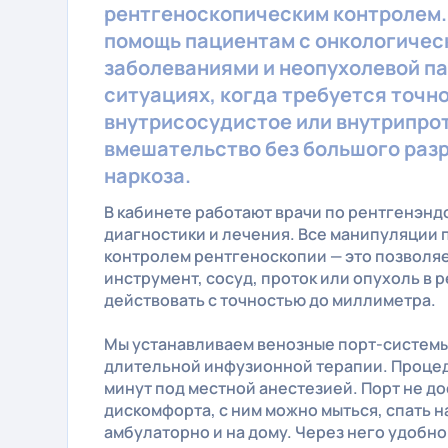
рентгеноскопическим контролем.
помощь пациентам с онкологичес
заболеваниями и неопухолевой па
ситуациях, когда требуется точн
внутрисосудистое или внутрипро
вмешательство без большого разр
наркоза.
В кабинете работают врачи по рентгенэн
диагностики и лечения. Все манипуляции 
контролем рентгеноскопии — это позволяе
инструмент, сосуд, проток или опухоль в 
действовать с точностью до миллиметра.
Мы устанавливаем венозные порт-системы
длительной инфузионной терапии. Процед
минут под местной анестезией. Порт не д
дискомфорта, с ним можно мыться, спать н
амбулаторно и на дому. Через него удобно