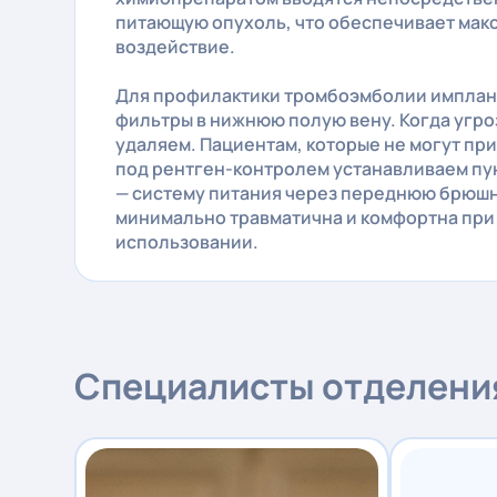
питающую опухоль, что обеспечивает мак
воздействие.
Для профилактики тромбоэмболии имплан
фильтры в нижнюю полую вену. Когда угро
удаляем. Пациентам, которые не могут при
под рентген-контролем устанавливаем п
— систему питания через переднюю брюшн
минимально травматична и комфортна при
использовании.
Специалисты отделени