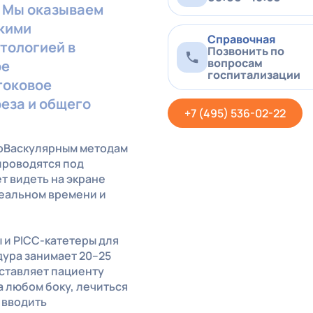
 Мы оказываем
кими
Справочная
тологией в
Позвонить по
вопросам
ое
госпитализации
токовое
еза и общего
+7 (495) 536-02-22
доВаскулярным методам
проводятся под
т видеть на экране
реальном времени и
 и PICC-катетеры для
ура занимает 20–25
оставляет пациенту
а любом боку, лечиться
 вводить