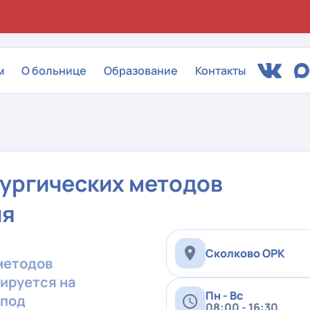
м
О больнице
Образование
Контакты
ургических методов
ия
Сколково ОРК
методов
ируется на
Пн - Вс
 под
08:00 - 16:30