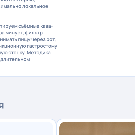
симально локальное
тируем съёмные кава-
за минует, фильтр
нимать пищу через рот,
ункционную гастростому
ую стенку. Методика
 длительном
я