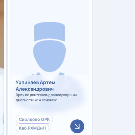
Урпинаев Артем
Александрович
Врач по рентгенэндоваскулярным
диагностике и лечению
Сколково ОРК
Каб.РХМДиЛ