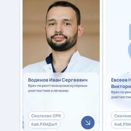
Водянов Иван Сергеевич
Евсеев 
Врач по рентгенэндоваскулярным
Викторо
диагностике и лечению
Врач по ре
диагностик
Сколково ОРК
Сколко
Каб.РХМДиЛ
Каб.РХ