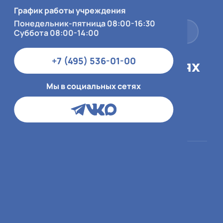
Суббота 08:00-14:00
График работы учреждения
Понедельник-пятница 08:00-16:30
+7 (495) 536-01-00
Суббота 08:00-14:00
+7 (495) 536-01-00
Мы в социальных сетях
Мы в социальных сетях
Пациентам
О больнице
ОМС
О медицинской
организации
ДМС и юр.лица
Врачи
Платный приём