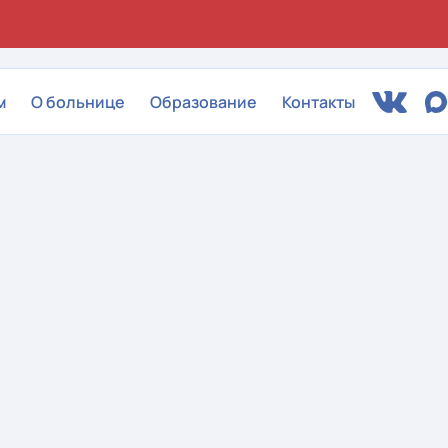
м
О больнице
Образование
Контакты