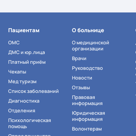
Пациентам
О больнице
ОМС
О медицинской
организации
ДМС и юр.лица
Врачи
Платный приём
Руководство
Чекапы
Новости
Мед туризм
Отзывы
Список заболеваний
Правовая
Диагностика
информация
Отделения
Юридическая
информация
Психологическая
помощь
Волонтерам