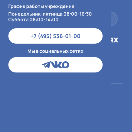
Суббота 08:00-14:00
График работы учреждения
Понедельник-пятница 08:00-16:30
+7 (495) 536-01-00
Суббота 08:00-14:00
+7 (495) 536-01-00
Мы в социальных сетях
Мы в социальных сетях
Пациентам
О больнице
ОМС
О медицинской
организации
ДМС и юр.лица
Врачи
Платный приём