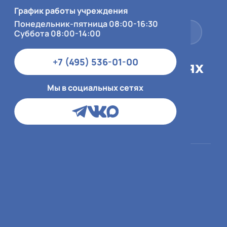
Суббота 08:00-14:00
График работы учреждения
Понедельник-пятница 08:00-16:30
+7 (495) 536-01-00
Суббота 08:00-14:00
+7 (495) 536-01-00
Мы в социальных сетях
Мы в социальных сетях
Пациентам
О больнице
ОМС
О медицинской
организации
ДМС и юр.лица
Врачи
Платный приём