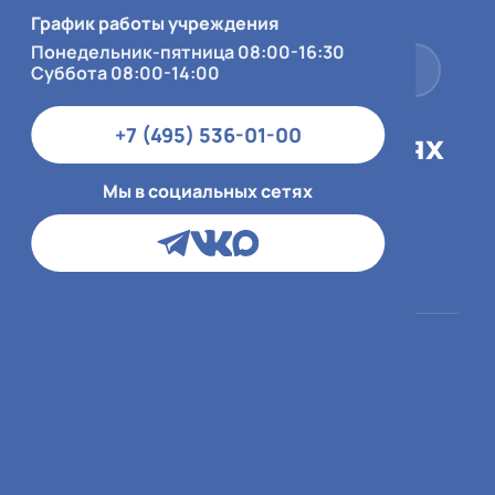
Суббота 08:00-14:00
График работы учреждения
Понедельник-пятница 08:00-16:30
+7 (495) 536-01-00
Суббота 08:00-14:00
+7 (495) 536-01-00
Мы в социальных сетях
Мы в социальных сетях
Пациентам
О больнице
ОМС
О медицинской
организации
ДМС и юр.лица
Врачи
Платный приём