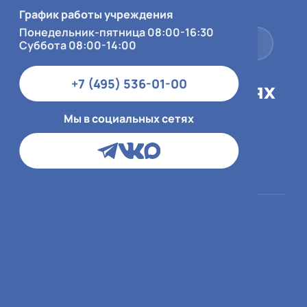
Суббота 08:00-14:00
График работы учреждения
Понедельник-пятница 08:00-16:30
+7 (495) 536-01-00
Суббота 08:00-14:00
+7 (495) 536-01-00
Мы в социальных сетях
Мы в социальных сетях
Пациентам
О больнице
ОМС
О медицинской
организации
ДМС и юр.лица
Врачи
Платный приём