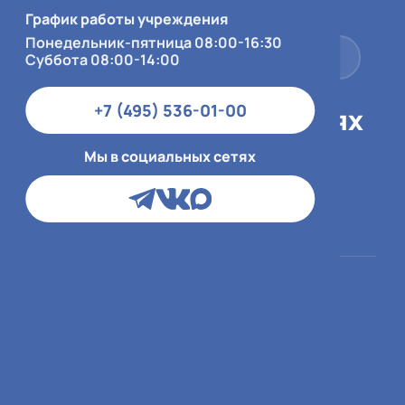
Суббота 08:00-14:00
График работы учреждения
Понедельник-пятница 08:00-16:30
+7 (495) 536-01-00
Суббота 08:00-14:00
+7 (495) 536-01-00
Мы в социальных сетях
Мы в социальных сетях
Пациентам
О больнице
ОМС
О медицинской
организации
ДМС и юр.лица
Врачи
Платный приём