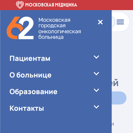
МОСКОВСКАЯ МЕДИЦИНА
✕
Главная
-
Пациентам
-
Диагностика
-
УЗИ
Ультразвуковое
Пациентам
исследование
О больнице
плевральных полостей
Образование
Записаться
Контакты
Общая
Особенности
информация