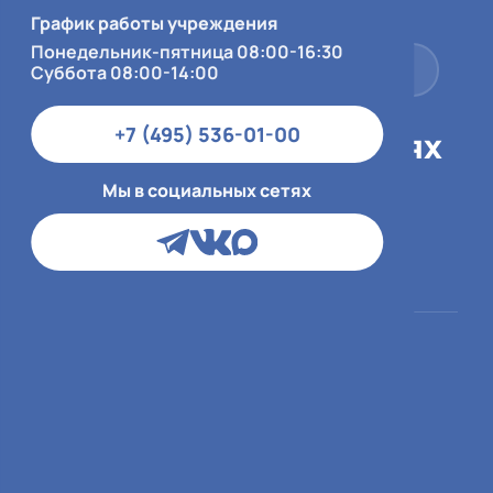
Суббота 08:00-14:00
График работы учреждения
Понедельник-пятница 08:00-16:30
+7 (495) 536-01-00
Суббота 08:00-14:00
+7 (495) 536-01-00
Мы в социальных сетях
Мы в социальных сетях
Пациентам
О больнице
ОМС
О медицинской
организации
ДМС и юр.лица
Врачи
Платный приём