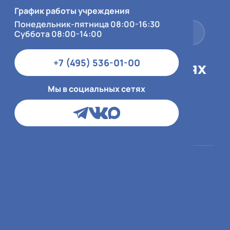
Суббота 08:00-14:00
График работы учреждения
Понедельник-пятница 08:00-16:30
+7 (495) 536-01-00
Суббота 08:00-14:00
+7 (495) 536-01-00
Мы в социальных сетях
Мы в социальных сетях
Пациентам
О больнице
ОМС
О медицинской
организации
ДМС и юр.лица
Врачи
Платный приём