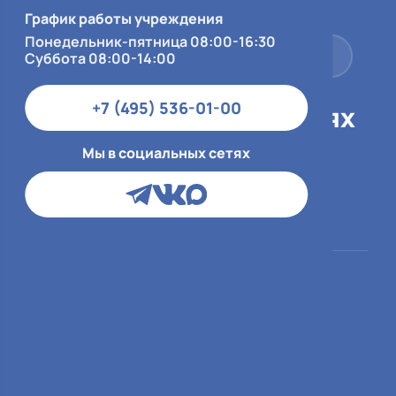
Суббота 08:00-14:00
График работы учреждения
Понедельник-пятница 08:00-16:30
+7 (495) 536-01-00
Суббота 08:00-14:00
+7 (495) 536-01-00
Мы в социальных сетях
Мы в социальных сетях
Пациентам
О больнице
ОМС
О медицинской
организации
ДМС и юр.лица
Врачи
Платный приём