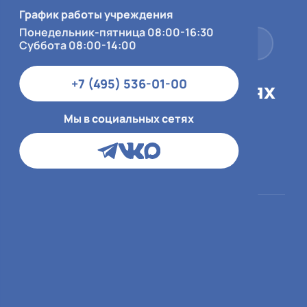
Суббота 08:00-14:00
График работы учреждения
Понедельник-пятница 08:00-16:30
+7 (495) 536-01-00
Суббота 08:00-14:00
+7 (495) 536-01-00
Мы в социальных сетях
Мы в социальных сетях
Пациентам
О больнице
ОМС
О медицинской
организации
ДМС и юр.лица
Врачи
Платный приём