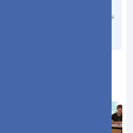
неравнодушные и очень способные
врачи. Дорогие выпускники! Пусть этот
экзамен станет лишь первой ступенькой
в вашей карьере. Мы знаем, что вам по
силам справляться с самыми сложными
задачами, смело идите вперёд, а мы
поддержим.
С праздником! И добро пожаловать в
профессию!
Фотографии